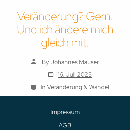
Veränderung? Gern.
Und ich ändere mich
gleich mit.
Post
By
Johannes Mauser
author
Post
16. Juli 2025
date
Categories
In
Veränderung & Wandel
Impressum
AGB