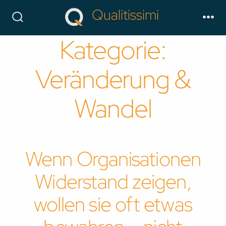
Skip
Qualitissimi
to
Search
Me
Toggle
content
Kategorie:
Veränderung &
Wandel
Wenn Organisationen
Widerstand zeigen,
wollen sie oft etwas