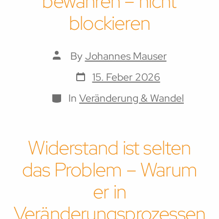
bewahren – nicht
blockieren
Post
By
Johannes Mauser
author
Post
15. Feber 2026
date
Categories
In
Veränderung & Wandel
Widerstand ist selten
das Problem – Warum
er in
Veränderungsprozessen