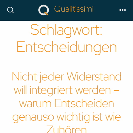
Skip
Qualitissimi
to
Search
Me
Toggle
content
Schlagwort:
Entscheidungen
Nicht jeder Widerstand
will integriert werden –
warum Entscheiden
genauso wichtig ist wie
Zuhören