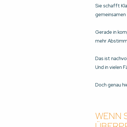
Sie schafft Kla
gemeinsamen 
Gerade in komp
mehr Abstimmun
Das ist nachvol
Und in vielen 
Doch genau hi
WENN 
ÜBERP