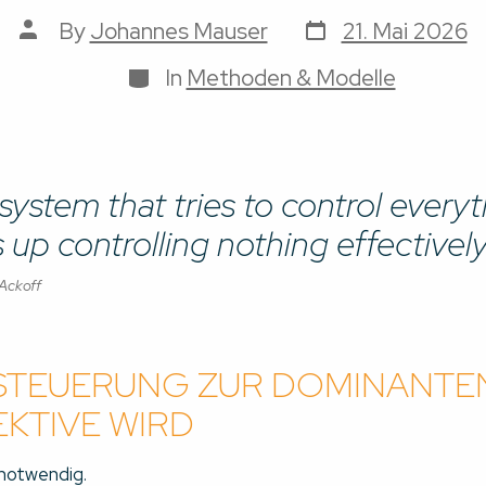
Post
Post
By
Johannes Mauser
21. Mai 2026
date
author
Categories
In
Methoden & Modelle
system that tries to control every
 up controlling nothing effectively
 Ackoff
STEUERUNG ZUR DOMINANTE
KTIVE WIRD
notwendig.