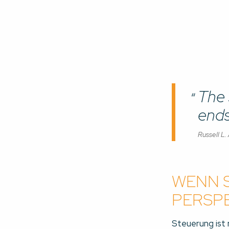
The 
ends
Russell L.
WENN 
PERSPE
Steuerung ist 