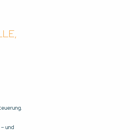
LLE,
steuerung.
 – und