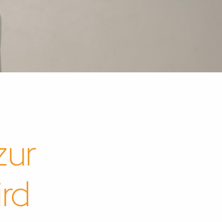
zur
rd