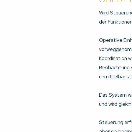
Wird Steuerun
der Funktionen
Operative Einh
vorweggenom
Koordination w
Beobachtung vo
unmittelbar st
Das System wir
und wird gleic
Steuerung erfü
Aber sie begin