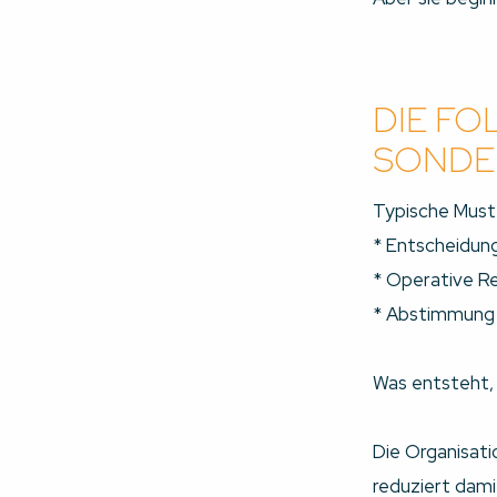
DIE FO
SONDE
Typische Muste
* Entscheidung
* Operative Re
* Abstimmung 
Was entsteht, 
Die Organisati
reduziert damit