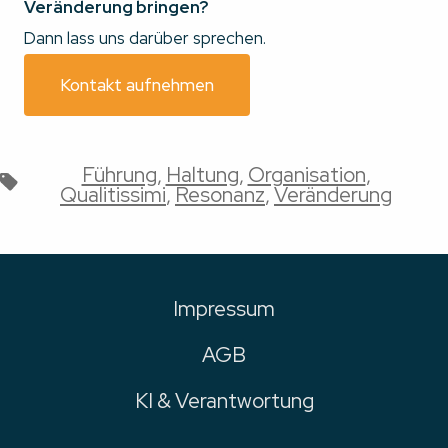
Veränderung bringen?
Dann lass uns darüber sprechen.
Kontakt aufnehmen
Führung
,
Haltung
,
Organisation
,
Tags
Qualitissimi
,
Resonanz
,
Veränderung
Impressum
AGB
KI & Verantwortung